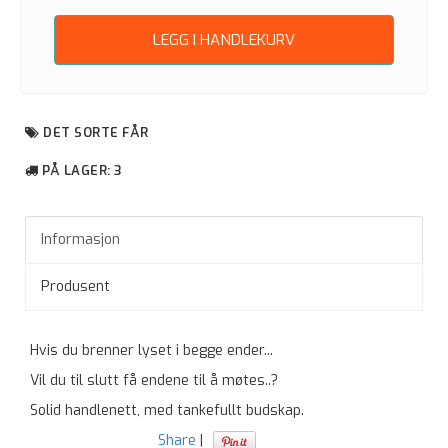
LEGG I HANDLEKURV
DET SORTE FÅR
PÅ LAGER
: 3
Informasjon
Produsent
Hvis du brenner lyset i begge ender...
Vil du til slutt få endene til å møtes..?
Solid handlenett, med tankefullt budskap.
Share
|