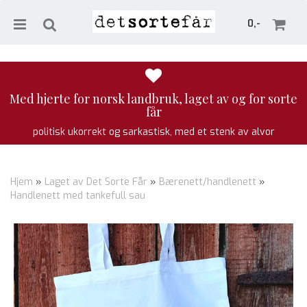
0,-
Med hjerte for norsk landbruk, laget av og for sorte
får
Nullstill
politisk ukorrekt og sarkastisk, med et stenk av alvor
Trykk ENTER for å søke
Hjem
»
Laget av Det Sorte Får
»
Bærenett/handlenett
»
Handlenett med tankefull sau