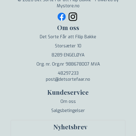
Mystore.no
Om oss
Det Sorte Får att Filip Bakke
Storsæter 10
8289 ENGELØYA
Org. nr. Org.nr 988678007 MVA
48297233
post@detsortefaar.no
Kundeservice
Om oss
Salgsbetingelser
Nyhetsbrev