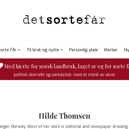
Sorte Får
Til bruk og nytte
Personlig pleie
Merker
Ny
Med hjerte for norsk landbruk, laget av og for sorte f
politisk ukorrekt og sarkastisk, med et stenk av alvor
Hilde Thomsen
anger, Norway. Most of her work is editorial and newspaper drawing.