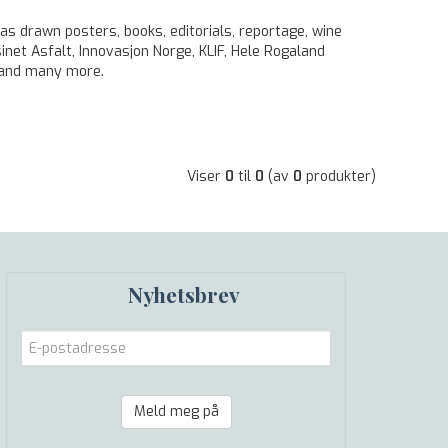
as drawn posters, books, editorials, reportage, wine
net Asfalt, Innovasjon Norge, KLIF, Hele Rogaland
k and many more.
Viser
0
til
0
(av
0
produkter)
Nyhetsbrev
Meld meg på