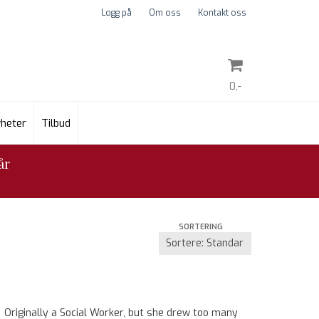
Logg på
Om oss
Kontakt oss
0,-
heter
Tilbud
Nullstill
år
Trykk ENTER for å søke
SORTERING
 Originally a Social Worker, but she drew too many