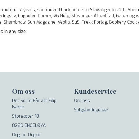
tration for 7 years, she moved back home to Stavanger in 2011. She h
Næringsliv, Cappelen Damm, VG Helg, Stavanger Aftenblad, Gatemagasi
ine, Shambhala Sun Magazine, Veolia, SuS, Frekk Forlag, Bookery Coo
s in any size.
Om oss
Kundeservice
Det Sorte Får att Filip
Om oss
Bakke
Salgsbetingelser
Storsæter 10
8289 ENGELØYA
Org. nr. Org.nr