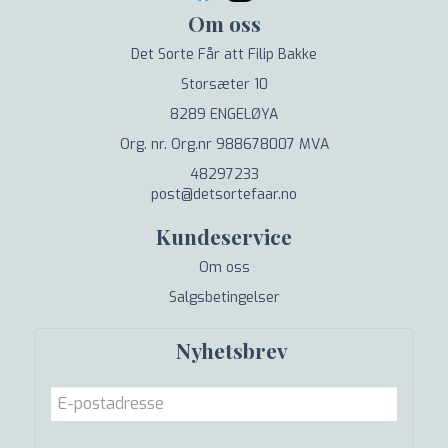
Om oss
Det Sorte Får att Filip Bakke
Storsæter 10
8289 ENGELØYA
Org. nr. Org.nr 988678007 MVA
48297233
post@detsortefaar.no
Kundeservice
Om oss
Salgsbetingelser
Nyhetsbrev