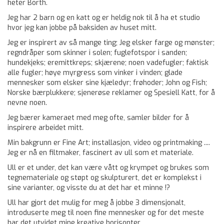
heter Borth.
Jeg har 2 barn og en katt og er heldig nok til å ha et studio
hvor jeg kan jobbe på baksiden av huset mitt.
Jeg er inspirert av så mange ting; Jeg elsker farge og mønster;
regndråper som skinner i solen; fuglefotspor i sanden;
hundekjeks; eremittkreps; skjærene; noen vadefugler; faktisk
alle fugler; høye myrgress som vinker i vinden; glade
mennesker som elsker sine kjæledyr; frøhoder; John og Fish;
Norske bærplukkere; sjenerøse reklamer og Spesiell Katt, for å
nevne noen.
Jeg bærer kameraet med meg ofte, samler bilder for å
inspirere arbeidet mitt.
Min bakgrunn er Fine Art; installasjon, video og printmaking ....
Jeg er nå en filtmaker, fascinert av ull som et materiale.
Ull er et under, det kan være vått og krympet og brukes som
tegnemateriale og støpt og skulpturert, det er komplekst i
sine varianter, og visste du at det har et minne !?
Ull har gjort det mulig for meg å jobbe 3 dimensjonalt,
introduserte meg til noen fine mennesker og for det meste
har det utvidet mine kreative horisonter.