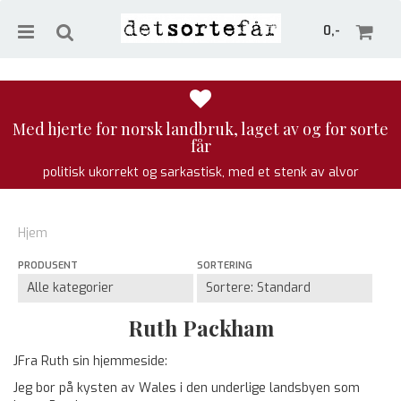
0,-
Med hjerte for norsk landbruk, laget av og for sorte
får
Nullstill
politisk ukorrekt og sarkastisk, med et stenk av alvor
Trykk ENTER for å søke
Hjem
PRODUSENT
SORTERING
Ruth Packham
JFra Ruth sin hjemmeside:
Jeg bor på kysten av Wales i den underlige landsbyen som