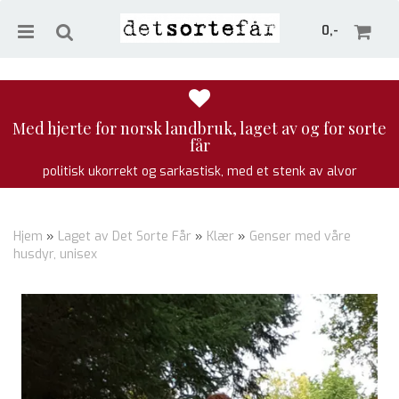
0,-
Med hjerte for norsk landbruk, laget av og for sorte
får
Nullstill
politisk ukorrekt og sarkastisk, med et stenk av alvor
Trykk ENTER for å søke
Hjem
»
Laget av Det Sorte Får
»
Klær
»
Genser med våre
husdyr, unisex