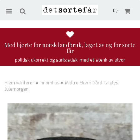
0,-
Med hjerte for norsk landbruk, laget av og for sorte
får
Nullstill
politisk ukorrekt og sarkastisk, med et stenk av alvor
Trykk ENTER for å søke
Hjem
»
Interør
»
Innomhus
»
Midtre Ekern Gård Talglys
Julemorgen