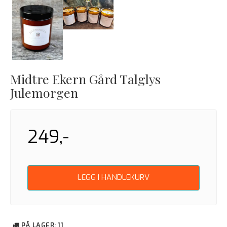
Midtre Ekern Gård Talglys
Julemorgen
249,-
LEGG I HANDLEKURV
PÅ LAGER
: 11