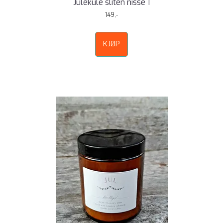
Julekule sliten nisse 1
149,-
KJØP