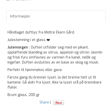
Informasjon
Håndlaget duftlys fra Midtre Ekern Gård.
Julestemning i et glass ❤️
Julemorgen
:
Duften utfolder seg med en pikant,
oppløftende blanding av sitrus, appelsin og sitron. Jasmin
og frisk furu omfavnes av varmen fra kanel, nellik og
ingefær. Duften avsluttes av en base av skog og musk.
Perfekt til hjemmekos eller gave.
Første gang du brenner lyset, la det brenne helt ut til
kantene. Gå aldri fra lyset. Ikke la lyset stå på brennbare
flater.
Brunt glass, 200 gr
Share
|